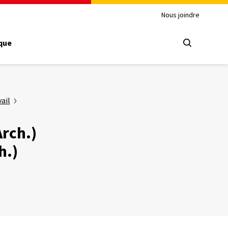
Nous joindre
ique
vail
Arch.)
h.)