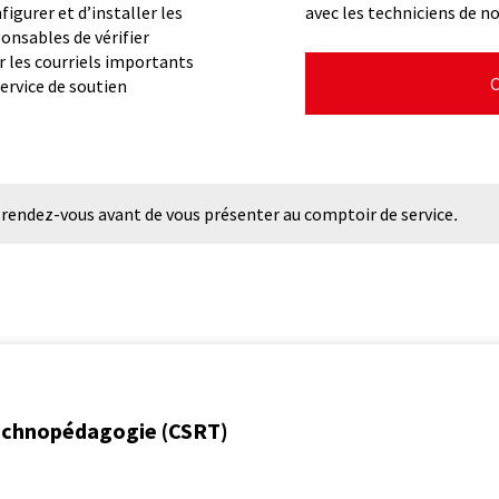
sous peine de recours juri
nfigurer et d’installer les
avec les techniciens de n
ponsables de vérifier
N.B. Si vous êtes à l’exté
6. Une fois l’installation
r les courriels importants
votre VPN Cisco AnyConne
et cliquer sur le raccourci
C
service de soutien
fonctionne bien, un test 
logiciel exécute.
N.B. Aucune licence ni ch
tout est encapsulé dans le
re rendez-vous avant de vous présenter au comptoir de service
.
utiliser le logiciel (inclu
ne détecte pas le jeton et
technopédagogie (CSRT)