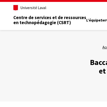
Aller
Université Laval
au
contenu
Centre de services et de ressources
principal
L’équipe
Ser
en technopédagogie (CSRT)
Ac
Bacca
et