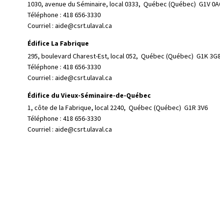
1030, avenue du Séminaire, local 0333, 
Québec (Québec)  G1V 0A
Téléphone : 
418 656-3330
Courriel :
aide@csrt.ulaval.ca
Édifice La Fabrique
295, boulevard Charest-Est, local 052, 
Québec (Québec)  G1K 3G
Téléphone : 
418 656-3330
Courriel :
aide@csrt.ulaval.ca
Édifice du Vieux-Séminaire-de-Québec
1, côte de la Fabrique, local 2240, 
Québec (Québec)  G1R 3V6
Téléphone : 
418 656-3330
Courriel :
aide@csrt.ulaval.ca