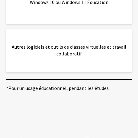
Windows 10 ou Windows 11 Éducation
votre compte étudiant Autodesk).
Saisir le mot de passe.
Accéder aux logiciels visés et les installer.
lien
Autres logiciels et outils de classes virtuelles et travail
collaboratif
*Pour un usage éducationnel, pendant les études.