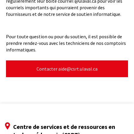
régulièrement leur boîte courriel @ulaval.ca pour voir les
catalogue de l’Université Laval.
courriels importants qui pourraient provenir des
Acheter la licence.
fournisseurs et de notre service de soutien informatique.
Télécharger et installer les applications voulues.
Au besoin, consulter la page d’aide d’Adobe
portant sur le
téléchargement et installation de
Pour toute question ou pour du soutien, il est possible de
vos applications Creative Cloud
.
prendre rendez-vous avec les techniciens de nos comptoirs
informatiques.
Avis – En période de début de session et de fin
de semaine, un délai de 48h pourrait ralentir
Contacter aide@csrt.ulaval.ca
l’activation des produits de nos
abonnements. Il est aussi possible que le site
d’achat soit désactivé momentanément
durant la période de renouvellement des
ententes et de la fixation des prix.
En cas d’abandon de programme
Centre de services et de ressources en