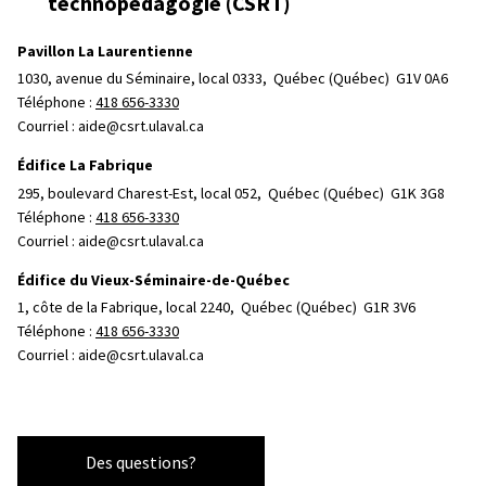
technopédagogie (CSRT)
Aucun remboursement.
Pavillon La Laurentienne
1030, avenue du Séminaire, local 0333, 
Québec (Québec)  G1V 0A6
Téléphone : 
418 656-3330
Courriel :
aide@csrt.ulaval.ca
Édifice La Fabrique
295, boulevard Charest-Est, local 052, 
Québec (Québec)  G1K 3G8
Téléphone : 
418 656-3330
Courriel :
aide@csrt.ulaval.ca
Édifice du Vieux-Séminaire-de-Québec
1, côte de la Fabrique, local 2240, 
Québec (Québec)  G1R 3V6
Téléphone : 
418 656-3330
Courriel :
aide@csrt.ulaval.ca
Des questions?