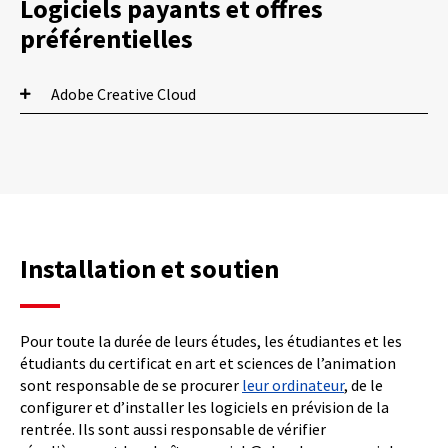
Logiciels payants et offres
préférentielles
Adobe Creative Cloud
Adobe Creative Cloud
La suite
Adobe Creative Cloud
possède des outils
privilégiés, notamment pour la mise en page, le
traitement d’image, le traitement des documents
Installation et soutien
PDF. Acrobat Pro, Photoshop, Illustrator, Indesign,
Lightroom et XD ne sont là que quelques exemples
des applications disponibles.
Pour toute la durée de leurs études, les étudiantes et les
étudiants du certificat en art et sciences de l’animation
Achat et installation
sont responsable de se procurer
leur ordinateur
, de le
configurer et d’installer les logiciels en prévision de la
rentrée. Ils sont aussi responsable de vérifier
Accéder au produit «
Adobe Creative Cloud
» sur le